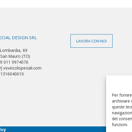
ECIAL DESIGN SRL
LAVORA CON NOI
Lombardia, 69
San Mauro (TO)
39 011 9974076
] vsveicolispeciali.com
 11316040010
Per fornir
archiviare 
queste tec
navigazion
del consen
funzioni.
licy
Web