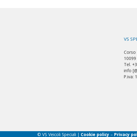
VS SP
Corso 
10099 
Tel. +
info [@
P.iva:
© VS Veicoli Speciali |
Cookie policy
–
Privacy po