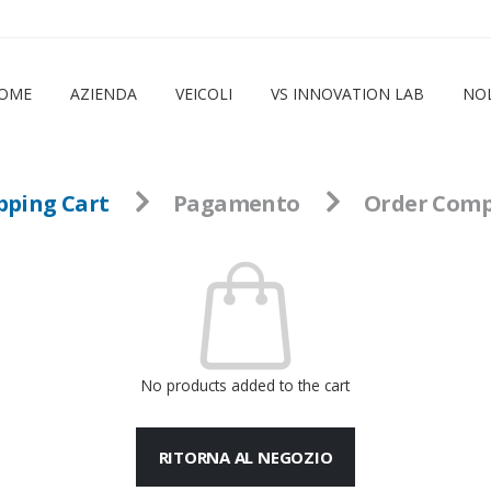
OME
AZIENDA
VEICOLI
VS INNOVATION LAB
NO
pping Cart
Pagamento
Order Comp
No products added to the cart
RITORNA AL NEGOZIO